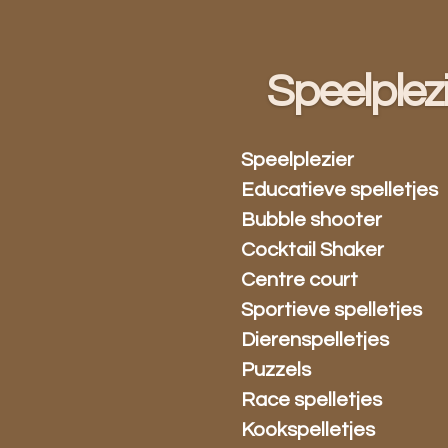
Ga
direct
naar
Speelplez
de
hoofdinhoud
Speelplezier
Educatieve spelletjes
Bubble shooter
Cocktail Shaker
Centre court
Sportieve spelletjes
Dierenspelletjes
Puzzels
Race spelletjes
Kookspelletjes