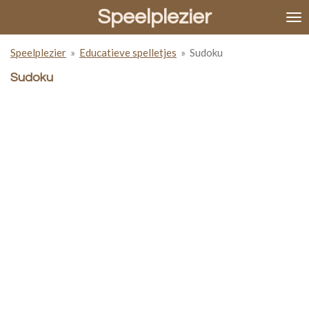
Speelplezier
Ga
direct
naar
Speelplezier
»
Educatieve spelletjes
»
Sudoku
de
hoofdinhoud
Sudoku