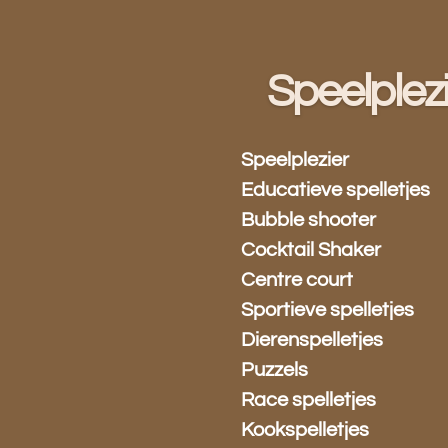
Ga
direct
naar
Speelplez
de
hoofdinhoud
Speelplezier
Educatieve spelletjes
Bubble shooter
Cocktail Shaker
Centre court
Sportieve spelletjes
Dierenspelletjes
Puzzels
Race spelletjes
Kookspelletjes