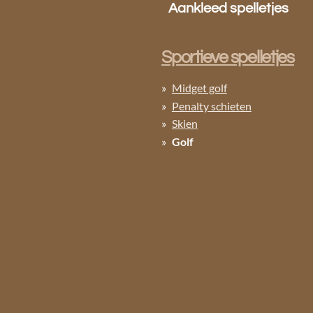
Aankleed spelletjes
Sportieve spelletjes
Midget golf
Penalty schieten
Skien
Golf