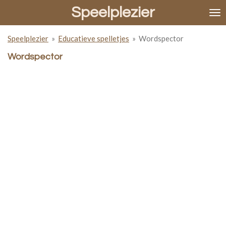
Speelplezier
Ga
direct
naar
Speelplezier
»
Educatieve spelletjes
»
Wordspector
de
hoofdinhoud
Wordspector