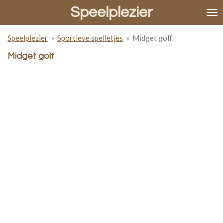
Speelplezier
Ga
direct
naar
Speelplezier
»
Sportieve spelletjes
»
Midget golf
de
hoofdinhoud
Midget golf