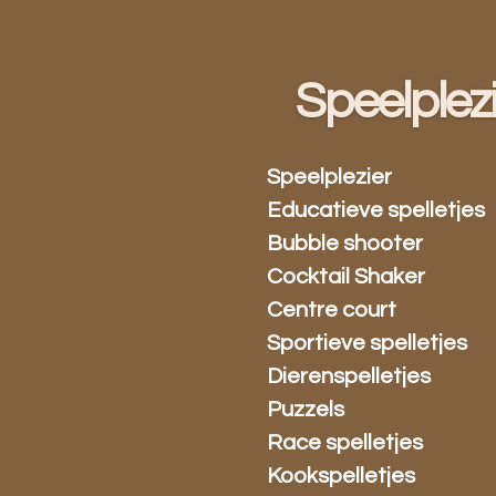
Ga
direct
naar
Speelplez
de
hoofdinhoud
Speelplezier
Educatieve spelletjes
Bubble shooter
Cocktail Shaker
Centre court
Sportieve spelletjes
Dierenspelletjes
Puzzels
Race spelletjes
Kookspelletjes