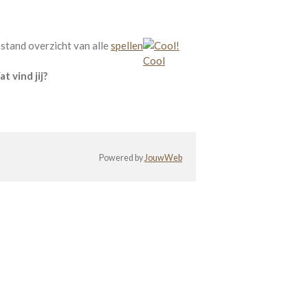
stand overzicht van alle
spellen
Cool
t vind jij?
Powered by
JouwWeb