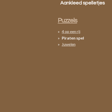
Aankleed spelletjes
Puzzels
4 op een rij
Piraten spel
Juwelen