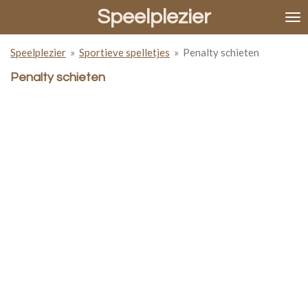
Speelplezier
Ga
direct
naar
Speelplezier
»
Sportieve spelletjes
»
Penalty schieten
de
hoofdinhoud
Penalty schieten