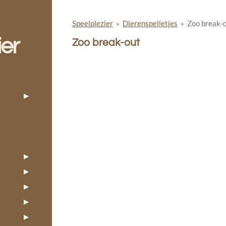
Speelplezier
»
Dierenspelletjes
»
Zoo break-
ier
Zoo break-out