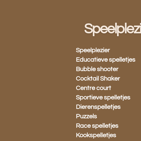
Ga
direct
naar
Speelplez
de
hoofdinhoud
Speelplezier
Educatieve spelletjes
Bubble shooter
Cocktail Shaker
Centre court
Sportieve spelletjes
Dierenspelletjes
Puzzels
Race spelletjes
Kookspelletjes